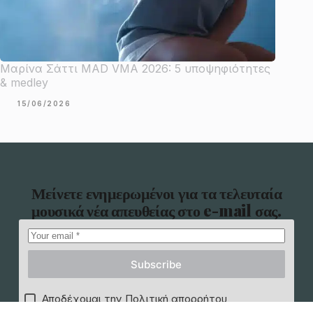
Μαρίνα Σάττι MAD VMA 2026: 5 υποψηφιότητες
& medley
15/06/2026
Μείνετε ενημερωμένοι για τα τελευταία
μουσικά νέα απευθείας στο e-mail σας.
Subscribe
Αποδέχομαι την Πολιτική απορρήτου