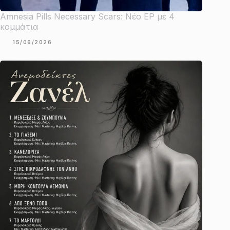
Amnesia Pills Necessary Scars: Νέο EP με 4
κομμάτια
15/06/2026