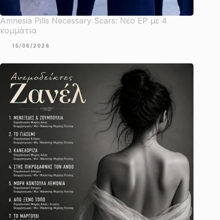
Amnesia Pills Necessary Scars: Νέο EP με 4
κομμάτια
15/06/2026