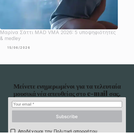
Μαρίνα Σάττι MAD VMA 2026: 5 υποψηφιότητες
& medley
15/06/2026
Μείνετε ενημερωμένοι για τα τελευταία
μουσικά νέα απευθείας στο e-mail σας.
Subscribe
Αποδέχομαι την Πολιτική απορρήτου