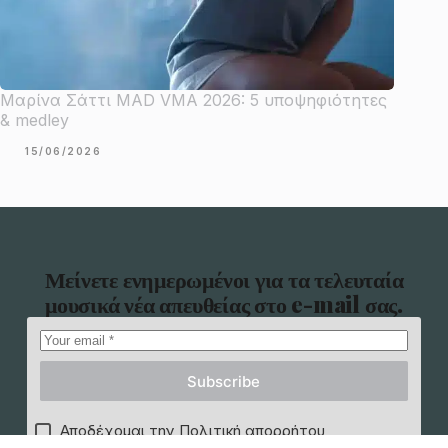
Μαρίνα Σάττι MAD VMA 2026: 5 υποψηφιότητες
& medley
15/06/2026
Μείνετε ενημερωμένοι για τα τελευταία
μουσικά νέα απευθείας στο e-mail σας.
Subscribe
Αποδέχομαι την Πολιτική απορρήτου