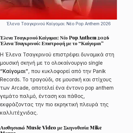
Έλενα Τσαγκρινού Καίγομαι: Νέο Pop Anthem 2026
Έλενα Τσαγκρινού Καίγομαι: Νέο Pop Anthem 2026
Έλενα Τσαγκρινού: Επιστροφή με το “Καίγομαι”
Η Έλενα Τσαγκρινού επιστρέφει δυναμικά στη
μουσική σκηνή με το ολοκαίνουργιο single
“Καίγομαι”
, που κυκλοφορεί από την Panik
Records. Το τραγούδι, σε μουσική και στίχους
των Arcade, αποτελεί ένα έντονο pop anthem
γεμάτο παλμό, ένταση και πάθος,
εκφράζοντας την πιο εκρηκτική πλευρά της
καλλιτέχνιδας.
Αισθησιακό Music Video με Σκηνοθεσία Mike
Marzz