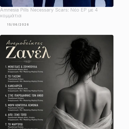
Amnesia Pills Necessary Scars: Νέο EP με 4
κομμάτια
15/06/2026