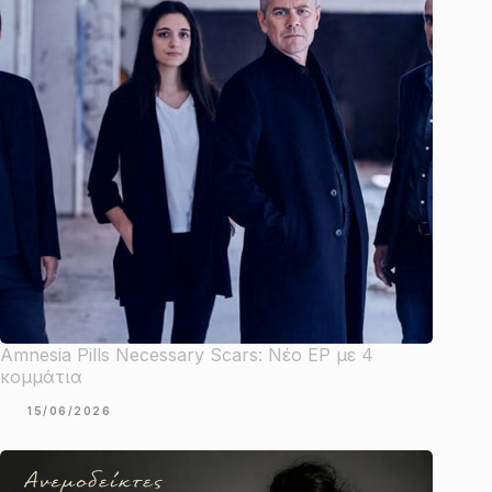
Amnesia Pills Necessary Scars: Νέο EP με 4
κομμάτια
15/06/2026