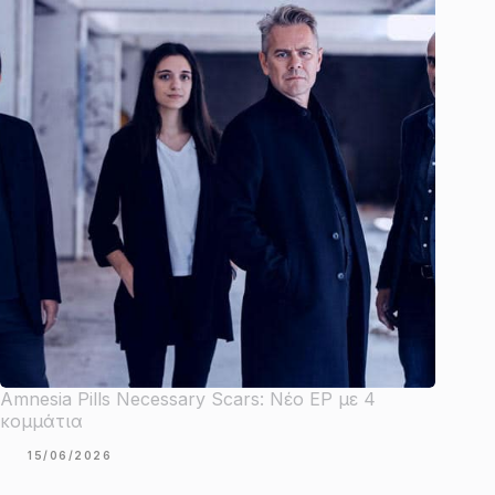
Amnesia Pills Necessary Scars: Νέο EP με 4
κομμάτια
15/06/2026