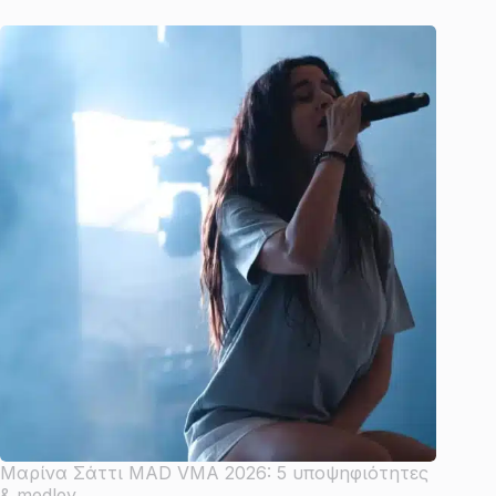
Μαρίνα Σάττι MAD VMA 2026: 5 υποψηφιότητες
& medley