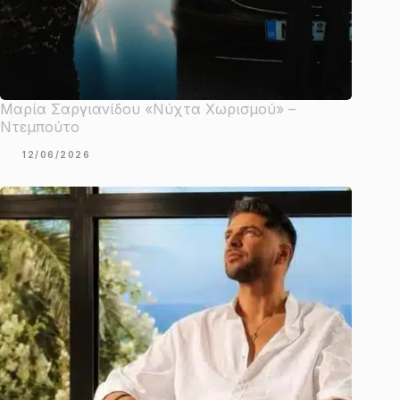
Μαρία Σαργιανίδου «Νύχτα Χωρισμού» –
Ντεμπούτο
12/06/2026