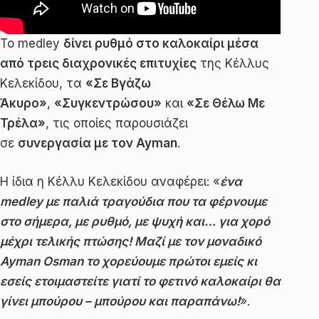
Το medley
δίνει ρυθμό στο καλοκαίρι μέσα
από τρεις διαχρονικές επιτυχίες
της Κέλλυς
Κελεκίδου, τα
«Σε Βγάζω
Άκυρο»
,
«Συγκεντρώσου»
και
«Σε Θέλω Με
Τρέλα»
, τις οποίες παρουσιάζει
σε
συνεργασία με τον Ayman
.
Η ίδια η Κέλλυ Κελεκίδου αναφέρει: «
ένα
medley με παλιά τραγούδια που τα φέρνουμε
στο σήμερα, με ρυθμό, με ψυχή και… για χορό
μέχρι τελικής πτώσης! Μαζί με τον μοναδικό
Ayman Osman το χορεύουμε πρώτοι εμείς κι
εσείς ετοιμαστείτε γιατί το φετινό καλοκαίρι θα
γίνει μπούρου – μπούρου και παραπάνω!
».