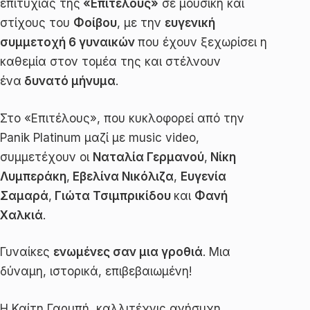
επιτυχίας της
«Επιτέλους»
σε μουσική και
στίχους του
Φοίβου
, με την
ευγενική
συμμετοχή 6 γυναικών
που έχουν ξεχωρίσει η
καθεμία στον τομέα της και στέλνουν
ένα
δυνατό μήνυμα
.
Στο «Επιτέλους», που κυκλοφορεί από την
Panik Platinum μαζί με music video,
συμμετέχουν οι
Ναταλία Γερμανού
,
Νίκη
Λυμπεράκη
,
Εβελίνα Νικόλιζα
,
Ευγενία
Σαμαρά
,
Γιώτα Τσιμπρικίδου
και
Φανή
Χαλκιά
.
Γυναίκες
ενωμένες σαν μια γροθιά
. Μια
δύναμη, ιστορικά, επιβεβαιωμένη!
Η Καίτη Γαρμπή, καλλιτέχνις ανήσυχη,