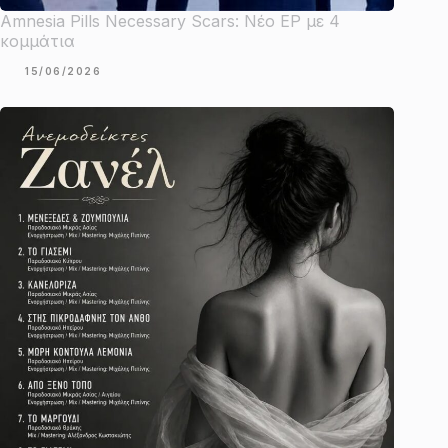
Amnesia Pills Necessary Scars: Νέο EP με 4
κομμάτια
15/06/2026