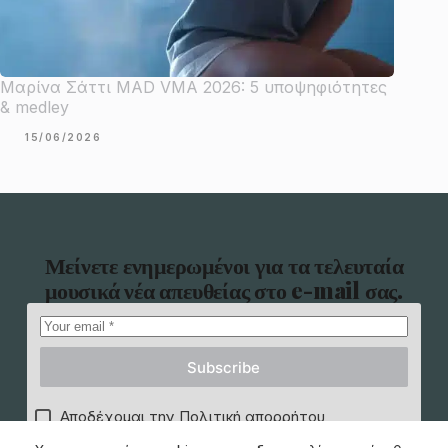
Μαρίνα Σάττι MAD VMA 2026: 5 υποψηφιότητες
& medley
15/06/2026
Μείνετε ενημερωμένοι για τα τελευταία
μουσικά νέα απευθείας στο e-mail σας.
Subscribe
Αποδέχομαι την Πολιτική απορρήτου