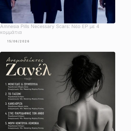
Amnesia Pills Necessary Scars: Νέο EP με 4
κομμάτια
15/06/2026