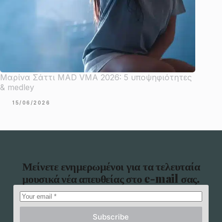
Μαρίνα Σάττι MAD VMA 2026: 5 υποψηφιότητες
& medley
15/06/2026
Μείνετε ενημερωμένοι για τα τελευταία
μουσικά νέα απευθείας στο e-mail σας.
Subscribe