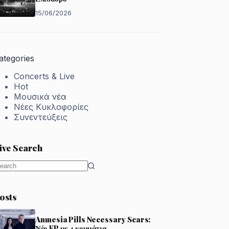
15/06/2026
ategories
Concerts & Live
Hot
Μουσικά νέα
Νέες Κυκλοφορίες
Συνεντεύξεις
ive Search
o
esults
osts
Amnesia Pills Necessary Scars:
Νέο EP με 4 κομμάτια