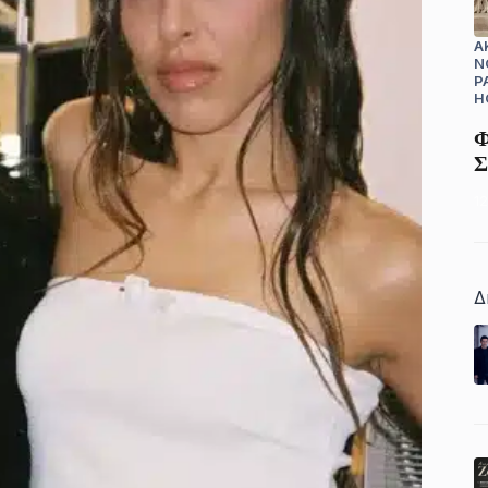
A
N
P
H
Φ
Σ
1
Δ