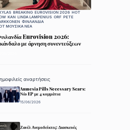
KYLAS
BREAKING
EUROVISION 2026
HOT
OW
KAN
LINDA LAMPENIUS
ORF
PETE
ARKKONEN
ΦΙΝΛΑΝΔΊΑ
OT
ΜΟΥΣΙΚΆ ΝΈΑ
ινλανδία Eurovision 2026:
κάνδαλο με άρνηση συνεντεύξεων
2/05/2026
ημοφιλείς αναρτήσεις
Amnesia Pills Necessary Scars:
Νέο EP με 4 κομμάτια
15/06/2026
Ζανέλ Ανεμοδείκτες: Διασκευές