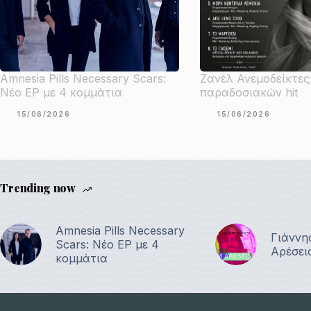
Amnesia Pills Necessary Scars:
Ζανέλ Ανεμοδείκτες
Νέο EP με 4 κομμάτια
παραδοσιακών hit
15/06/2026
15/06/2026
Trending now
Amnesia Pills Necessary
Γιάννη
Scars: Νέο EP με 4
Αρέσει
κομμάτια