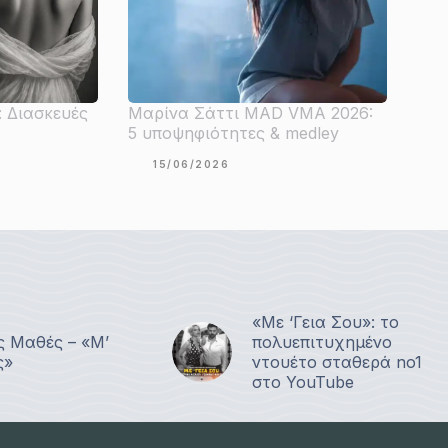
: Διασκευές
Μαρίνα Σάττι MAD VMA 2026:
5 υποψηφιότητες & medley
15/06/2026
«Με ‘Γεια Σου»: το
ς Μαθές – «Μ’
πολυεπιτυχημένο
ς»
ντουέτο σταθερά no1
στο YouTube