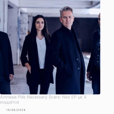
Amnesia Pills Necessary Scars: Νέο EP με 4
κομμάτια
15/06/2026