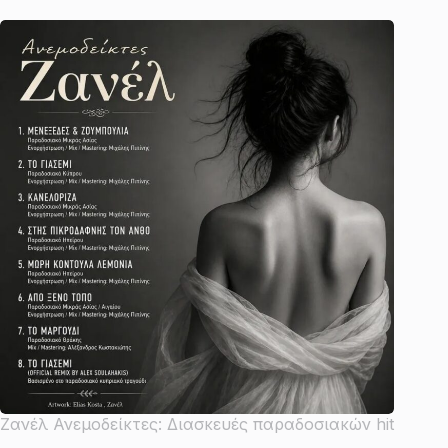
Ζανέλ Ανεμοδείκτες: Διασκευές παραδοσιακών hit