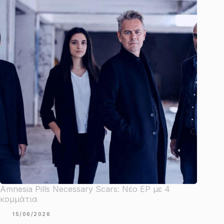
Amnesia Pills Necessary Scars: Νέο EP με 4
κομμάτια
15/06/2026