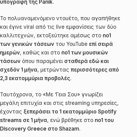
υπογραφή της Panik
.
Το πολυαναμενόμενο ντουέτο, που αγαπήθηκε
και έγινε viral από τις live εμφανίσεις των δύο
καλλιτεχνών, εκτοξεύτηκε αμέσως στο
no1
των γενικών τάσεων
του YouTube
επί σειρά
ημερών
, καθώς και στο
no1 των μουσικών
τάσεων
όπου παραμένει
σταθερά εδώ και
σχεδόν 1 μήνα
, μετρώντας
περισσότερες από
2,3 εκατομμύρια προβολές
.
Ταυτόχρονα, το «Με ‘Γεια Σου» γνωρίζει
μεγάλη επιτυχία και στις streaming υπηρεσίες,
έχοντας
ξεπεράσει το 1 εκατομμύριο Spotify
streams σε 1 μήνα
, ενώ βρέθηκε στο
no1 του
Discovery Greece στο Shazam
.