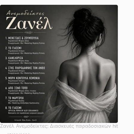
Ζανέλ Ανεμοδείκτες: Διασκευές παραδοσιακών hit