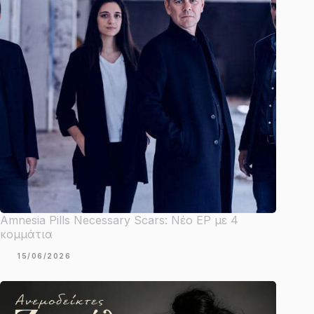
Amnesia Pills Necessary Scars: Νέο EP με 4
κομμάτια
15/06/2026