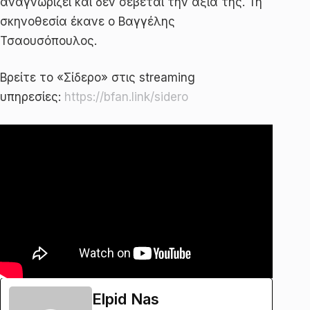
αναγνωρίζει και δεν σέβεται την αξία της. Τη
σκηνοθεσία έκανε ο Βαγγέλης
Τσαουσόπουλος.
Βρείτε το «Σίδερο» στις streaming
υπηρεσίες:
https://bfan.link/sidero
Elpid Nas