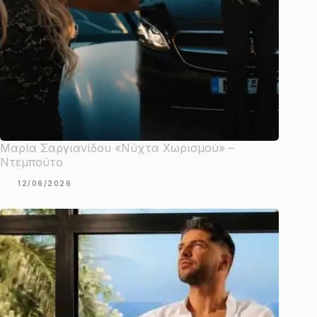
Μαρία Σαργιανίδου «Νύχτα Χωρισμού» –
Ντεμπούτο
12/06/2026