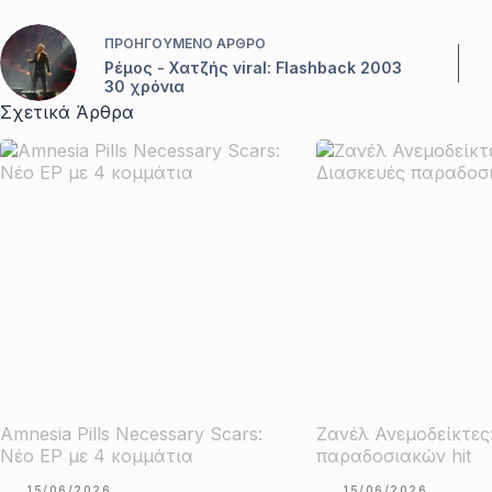
ΠΡΟΗΓΟΎΜΕΝΟ
ΆΡΘΡΟ
Ρέμος - Χατζής viral: Flashback 2003
30 χρόνια
Σχετικά Άρθρα
Amnesia Pills Necessary Scars:
Ζανέλ Ανεμοδείκτες
Νέο EP με 4 κομμάτια
παραδοσιακών hit
15/06/2026
15/06/2026