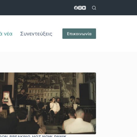
ά νέα
Συνεντεύξεις
Επικοινωνία
PON
BREAKING
HOT NOW
PANIK