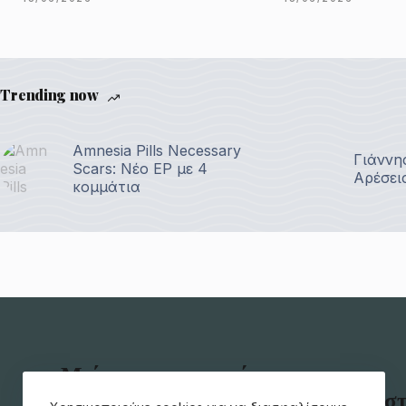
Trending now
Amnesia Pills Necessary
Γιάννη
Scars: Νέο EP με 4
Αρέσει
κομμάτια
Μείνετε ενημερωμένοι για τα
τελευταία μουσικά νέα απευθείας σ