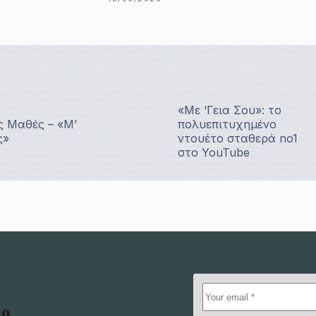
«Με ‘Γεια Σου»: το
ς Μαθές – «Μ’
πολυεπιτυχημένο
ς»
ντουέτο σταθερά no1
στο YouTube
το