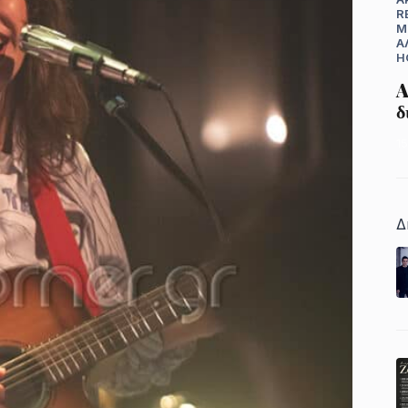
R
Μ
Ά
H
A
δ
1
Δ