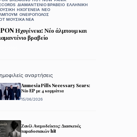
ECORDS
ΔΙΑΜΑΝΤΈΝΙΟ ΒΡΑΒΕΊΟ
ΕΛΛΗΝΙΚΉ
ΟΥΣΙΚΉ
ΗΧΟΓΈΝΕΙΑ
ΝΈΟ
ΛΜΠΟΥΜ
ΟΝΕΙΡΟΠΌΛΟΣ
OT
ΜΟΥΣΙΚΆ ΝΈΑ
PON Ηχογένεια: Νέο άλμπουμ και
ιαμαντένιο βραβείο
5/05/2026
ημοφιλείς αναρτήσεις
Amnesia Pills Necessary Scars:
Νέο EP με 4 κομμάτια
15/06/2026
Ζανέλ Ανεμοδείκτες: Διασκευές
παραδοσιακών hit