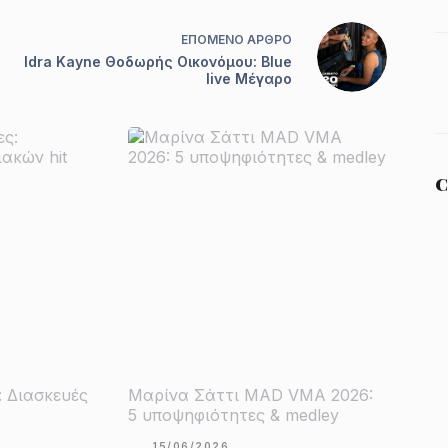
ΕΠΌΜΕΝΟ
ΆΡΘΡΟ
Idra Kayne Θοδωρής Οικονόμου: Blue
live Μέγαρο
C
: Διασκευές
Μαρίνα Σάττι MAD VMA 2026:
5 υποψηφιότητες & medley
15/06/2026