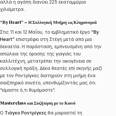
αλλά η αγάπη διανύει 225 εκατομμύρια
χιλιόμετρα.
“By Heart” – Η Συλλογική Μνήμη ως Κληρονομιά
Στις 11 και 12 Μαΐου, το εμβληματικό έργο
“By
Heart”
επιστρέφει στη Στέγη μετά από μια
δεκαετία. Η παράσταση, εμπνευσμένη από την
απώλεια της όρασης της γιαγιάς του
καλλιτέχνη, μετατρέπει την οικογένεια σε
συλλογική πράξη. Δέκα θεατές επί σκηνής μαζί
με τον Ροντρίγκες διατηρούν στη μνήμη ένα
σαιξπηρικό σονέτο, υπενθυμίζοντάς μας ότι
“είμαστε ό,τι θυμόμαστε”.
Masterclass και Συζήτηση με το Κοινό
Ο
Τιάγκο Ροντρίγκες
θα μοιραστεί τη