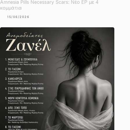
Amnesia Pills Necessary Scars: Νέο EP με 4
κομμάτια
15/06/2026