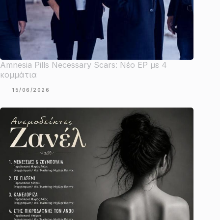
Amnesia Pills Necessary Scars: Νέο EP με 4
κομμάτια
15/06/2026