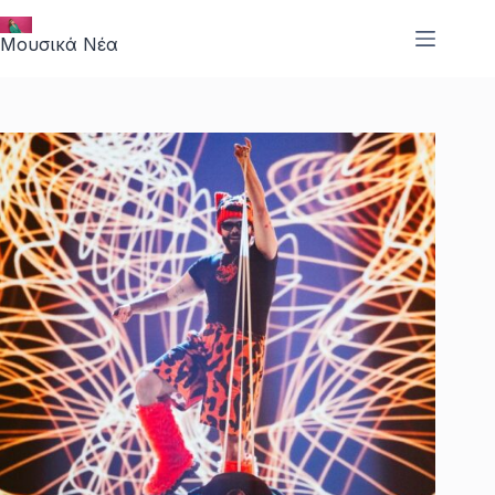
Μετάβαση
στο
Μουσικά Νέα
περιεχόμενο