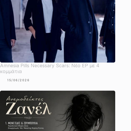
Amnesia Pills Necessary Scars: Νέο EP με 4
κομμάτια
15/06/2026