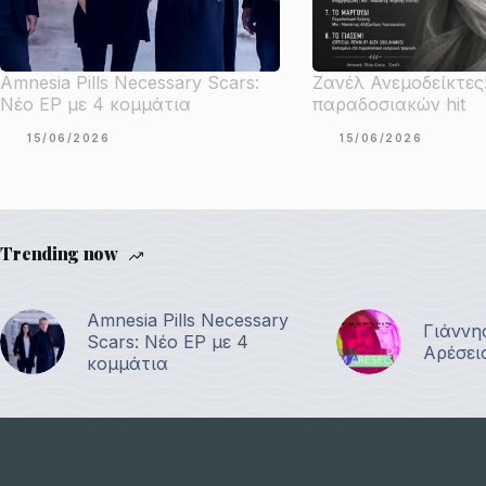
Amnesia Pills Necessary Scars:
Ζανέλ Ανεμοδείκτες
Νέο EP με 4 κομμάτια
παραδοσιακών hit
15/06/2026
15/06/2026
Trending now
Amnesia Pills Necessary
Γιάννη
Scars: Νέο EP με 4
Αρέσει
κομμάτια