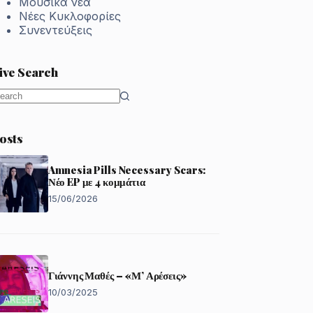
Μουσικά νέα
Νέες Κυκλοφορίες
Συνεντεύξεις
ive Search
o
esults
osts
Amnesia Pills Necessary Scars:
Νέο EP με 4 κομμάτια
15/06/2026
Γιάννης Μαθές – «Μ’ Αρέσεις»
10/03/2025