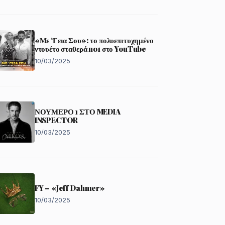
«Με ‘Γεια Σου»: το πολυεπιτυχημένο
ντουέτο σταθερά no1 στο YouTube
10/03/2025
ΝΟΥΜΕΡΟ 1 ΣΤΟ MEDIA
INSPECTOR
10/03/2025
FY – «Jeff Dahmer»
10/03/2025