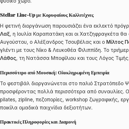
φυσικό χώρο.
Stellar Line-Up με Κορυφαίους Καλλιτέχνες
Η φετινή διοργάνωση παρουσιάζει ένα εκλεκτό πρόγρα
Λαξ
, η Ιουλία Καραπατάκη και οι Χατζηφραγκέτα θα
Αυγούστου, ο Αλέξανδρος Τσουβέλας και ο
Μίλτος 
γλέντι με τους Νίκο & Λευκοθέα Φιλιππίδη. Το τριήμε
Λάθος
, τη Νατάσσα Μποφίλιου και τους Λόγος Τιμής
Περισσότερο από Μουσική: Ολοκληρωμένη Εμπειρία
Το φεστιβάλ διοργανώνεται στο παλιό Στρατόπεδο Ψα
προσφέροντας πολλά περισσότερα από συναυλίες. Ο
pilates, zipline, πεζοπορίες, workshop ζωγραφικής, ε
ποικίλα ομαδικά παιχνίδια δεξιοτήτων.
Πρακτικές Πληροφορίες και Διαμονή