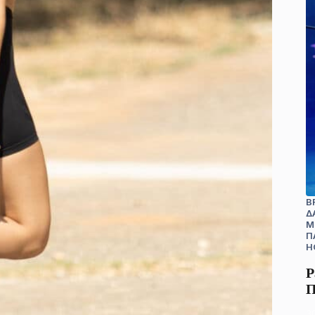
B
Δ
Μ
Π
H
Ρ
Π
3