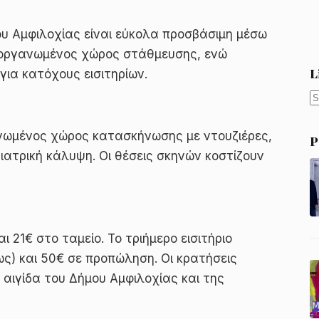
ου Αμφιλοχίας είναι εύκολα προσβάσιμη μέσω
ι οργανωμένος χώρος στάθμευσης, ενώ
L
ια κατόχους εισιτηρίων.
N
r
γανωμένος χώρος κατασκήνωσης με ντουζιέρες,
P
ιατρική κάλυψη. Οι θέσεις σκηνών κοστίζουν
 21€ στο ταμείο. Το τριήμερο εισιτήριο
ως) και 50€ σε προπώληση. Οι κρατήσεις
 αιγίδα του Δήμου Αμφιλοχίας και της