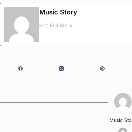
Music Story
See Full Bio
Music Sto