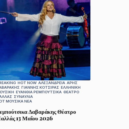
REAKING
HOT NOW
ΑΛΕΞΆΝΔΡΕΙΑ
ΆΡΗΣ
ΑΒΑΡΆΚΗΣ
ΓΙΆΝΝΗΣ ΚΌΤΣΙΡΑΣ
ΕΛΛΗΝΙΚΉ
ΟΥΣΙΚΉ
ΕΥΑΝΘΊΑ ΡΕΜΠΟΎΤΣΙΚΑ
ΘΈΑΤΡΟ
ΑΛΛΆΣ
ΣΥΝΑΥΛΊΑ
OT
ΜΟΥΣΙΚΆ ΝΈΑ
εμπούτσικα Δαβαράκης Θέατρο
αλλάς 13 Μαΐου 2026
0/04/2026