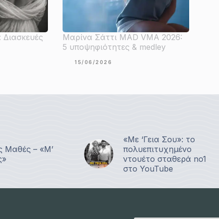
: Διασκευές
Μαρίνα Σάττι MAD VMA 2026:
5 υποψηφιότητες & medley
15/06/2026
«Με ‘Γεια Σου»: το
ς Μαθές – «Μ’
πολυεπιτυχημένο
ς»
ντουέτο σταθερά no1
στο YouTube