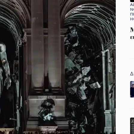
A
N
Π
H
M
ε
0
Δ