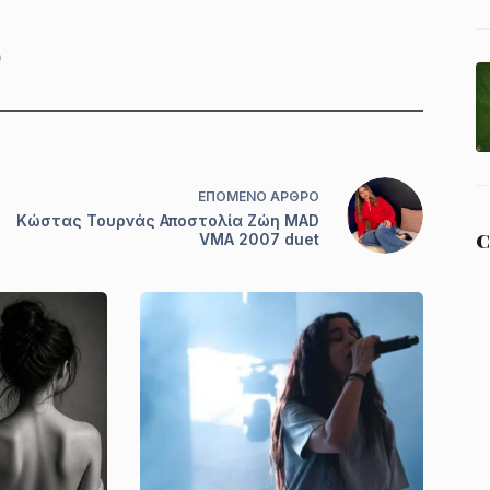
0
ΕΠΌΜΕΝΟ
ΆΡΘΡΟ
Κώστας Τουρνάς Αποστολία Ζώη MAD
C
VMA 2007 duet