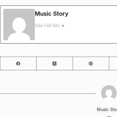
Music Story
See Full Bio
Music Sto