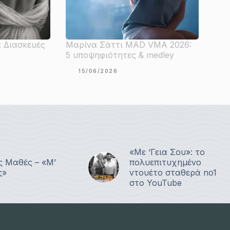
: Διασκευές
Μαρίνα Σάττι MAD VMA 2026:
5 υποψηφιότητες & medley
15/06/2026
«Με ‘Γεια Σου»: το
ς Μαθές – «Μ’
πολυεπιτυχημένο
ς»
ντουέτο σταθερά no1
στο YouTube