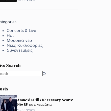
ategories
Concerts & Live
Hot
Μουσικά νέα
Νέες Κυκλοφορίες
Συνεντεύξεις
ive Search
o
esults
osts
Amnesia Pills Necessary Scars:
Νέο EP με 4 κομμάτια
15/06/2026