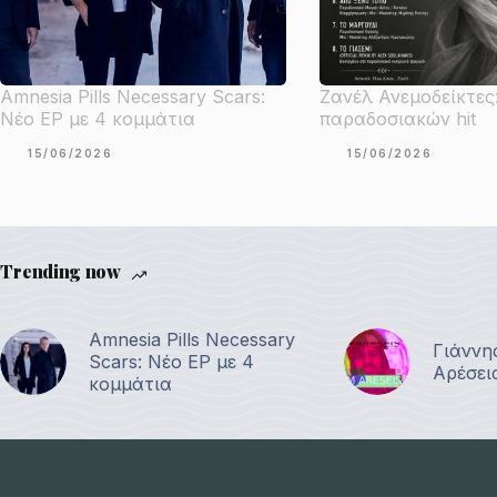
Amnesia Pills Necessary Scars:
Ζανέλ Ανεμοδείκτες
Νέο EP με 4 κομμάτια
παραδοσιακών hit
15/06/2026
15/06/2026
Trending now
Amnesia Pills Necessary
Γιάννη
Scars: Νέο EP με 4
Αρέσει
κομμάτια