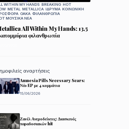
LL WITHIN MY HANDS
BREAKING
HOT
OW
METAL
METALLICA
ΊΔΡΥΜΑ
ΚΟΙΝΩΝΙΚΉ
ΡΟΣΦΟΡΆ
ΟΑΚΑ
ΦΙΛΑΝΘΡΩΠΊΑ
OT
ΜΟΥΣΙΚΆ ΝΈΑ
etallica All Within My Hands: 13,5
κατομμύρια φιλανθρωπία
9/05/2026
ημοφιλείς αναρτήσεις
Amnesia Pills Necessary Scars:
Νέο EP με 4 κομμάτια
15/06/2026
Ζανέλ Ανεμοδείκτες: Διασκευές
παραδοσιακών hit