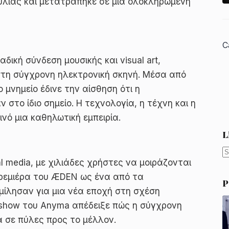
λίας και μετατράπηκε σε μια ολοκληρωμένη
C
ική σύνδεση μουσικής και visual art,
στη σύγχρονη ηλεκτρονική σκηνή. Μέσα από
μνημείο έδινε την αίσθηση ότι η
 στο ίδιο σημείο. Η τεχνολογία, η τέχνη και η
νό μια καθηλωτική εμπειρία.
L
N
l media, με χιλιάδες χρήστες να μοιράζονται
r
πρεμιέρα του ÆDEN ως ένα από τα
P
 μίλησαν για μια νέα εποχή στη σχέση
ο show του Anyma απέδειξε πώς η σύγχρονη
α σε πύλες προς το μέλλον.