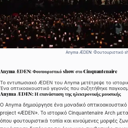
Anyma ÆDEN: Φουτουριστικό sh
Anyma ÆDEN: Φουτουριστικό show στο Cinquantenaire
Το εντυπωσιακό ÆDEN του Anyma μετέτρεψε το ιστορικό
Ένα οπτικοακουστικό γεγονός που συζητήθηκε παγκοσμ
Anyma ÆDEN: Η επανάσταση της ηλεκτρονικής μουσικής
Ο Anyma δημιούργησε ένα μοναδικό οπτικοακουστικό 
project «ÆDEN». Το ιστορικό Cinquantenaire Arch με
όπου φουτουριστικά τοπία και κινούμενες μορφές ζ