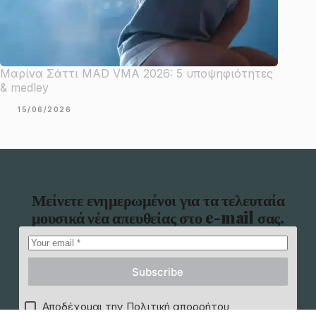
Μαρίνα Σάττι MAD VMA 2026: 5 υποψηφιότητες
& medley
15/06/2026
Μείνετε ενημερωμένοι για τα τελευταία
μουσικά νέα απευθείας στο e-mail σας.
Subscribe
Αποδέχομαι την Πολιτική απορρήτου