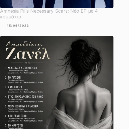
Amnesia Pills Necessary Scars: Νέο EP με 4
κομμάτια
15/06/2026