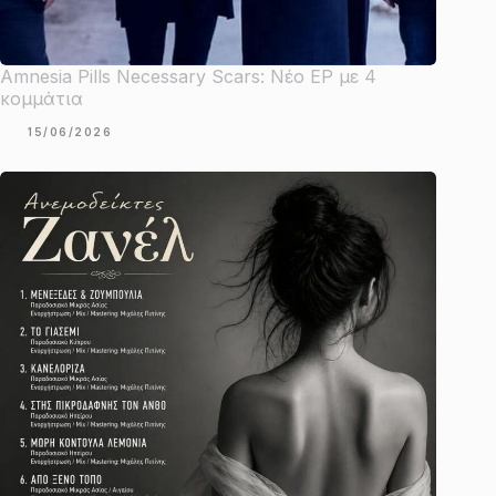
Amnesia Pills Necessary Scars: Νέο EP με 4
κομμάτια
15/06/2026