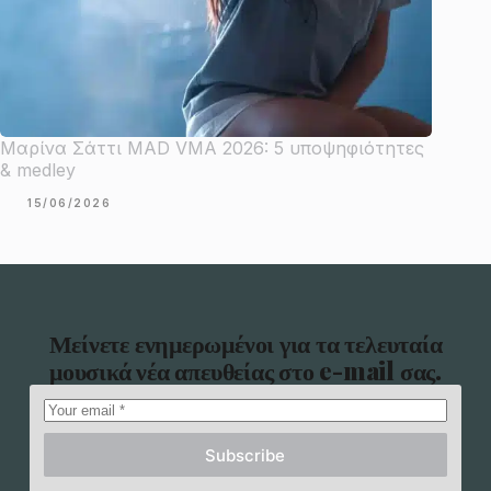
Μαρίνα Σάττι MAD VMA 2026: 5 υποψηφιότητες
& medley
15/06/2026
Μείνετε ενημερωμένοι για τα τελευταία
μουσικά νέα απευθείας στο e-mail σας.
Subscribe