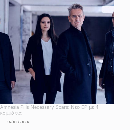
Amnesia Pills Necessary Scars: Νέο EP με 4
κομμάτια
15/06/2026