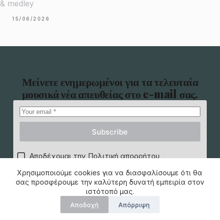
& medley
15/06/2026
Μείνετε ενημερωμένοι για τα τελευταία
μουσικά νέα απευθείας στο e-mail σας.
Subscribe
Αποδέχομαι την Πολιτική απορρήτου
Χρησιμοποιούμε cookies για να διασφαλίσουμε ότι θα
σας προσφέρουμε την καλύτερη δυνατή εμπειρία στον
ιστότοπό μας.
Αποδοχή
Απόρριψη
Copyright © 2026 -
Όροι Χρήσης
|
Πολιτική
musicstory.gr
Απορρήτου