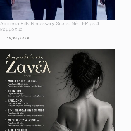
Amnesia Pills Necessary Scars: Νέο EP με 4
κομμάτια
15/06/2026