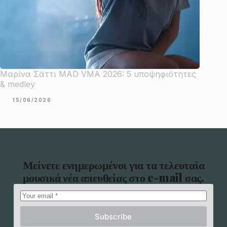
Μαρίνα Σάττι MAD VMA 2026: 5 υποψηφιότητες
& medley
15/06/2026
Μείνετε ενημερωμένοι για τα τελευταία
μουσικά νέα απευθείας στο e-mail σας.
Subscribe