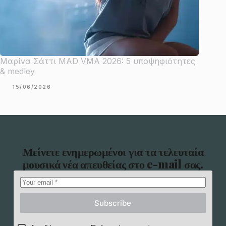
Μαρίνα Σάττι MAD VMA 2026: 5 υποψηφιότητες
& medley
15/06/2026
Μείνετε ενημερωμένοι για τα τελευταία
μουσικά νέα απευθείας στο e-mail σας.
Subscribe