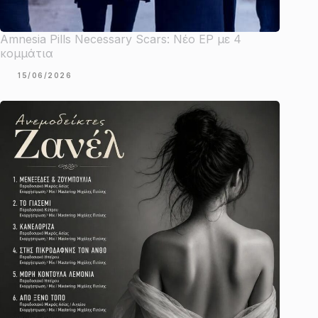
Amnesia Pills Necessary Scars: Νέο EP με 4
κομμάτια
15/06/2026