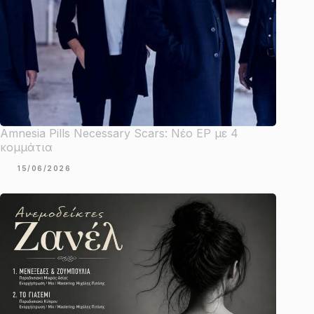
Amnesia Pills Necessary Scars: Νέο EP με 4
κομμάτια
15/06/2026