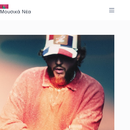
Μετάβαση
στο
Μουσικά Νέα
περιεχόμενο