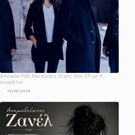
Amnesia Pills Necessary Scars: Νέο EP με 4
κομμάτια
15/06/2026