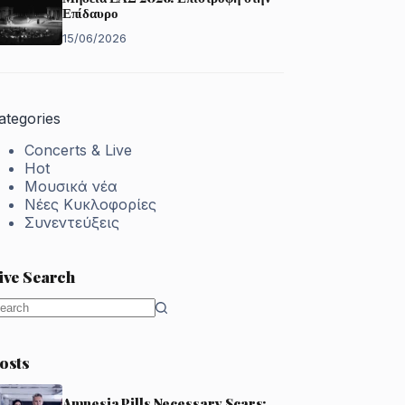
Επίδαυρο
15/06/2026
ategories
Concerts & Live
Hot
Μουσικά νέα
Νέες Κυκλοφορίες
Συνεντεύξεις
ive Search
o
esults
osts
Amnesia Pills Necessary Scars: