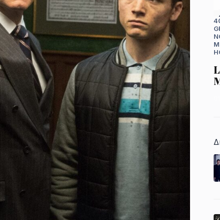
4
G
N
M
H
L
M
0
Δ