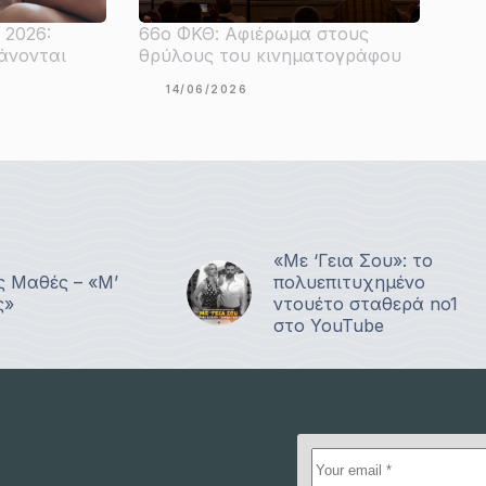
 2026:
66ο ΦΚΘ: Αφιέρωμα στους
άνονται
θρύλους του κινηματογράφου
14/06/2026
«Με ‘Γεια Σου»: το
ς Μαθές – «Μ’
πολυεπιτυχημένο
ς»
ντουέτο σταθερά no1
στο YouTube