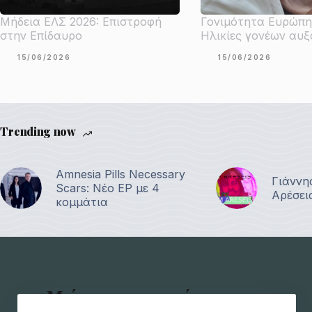
Μήδεια ΕΛΣ 2026: Επιστροφή
Γονιμότητα Ευρώπη
στην Επίδαυρο
Ηλικίες γονέων αυξ
15/06/2026
15/06/2026
Trending now
Amnesia Pills Necessary
Γιάννη
Scars: Νέο EP με 4
Αρέσει
κομμάτια
Μείνετε ενημερωμένοι για τα