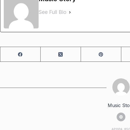
See Full Bio
Music Sto
ΆΡΘΡΑ: 85