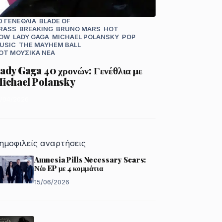
0 ΓΕΝΈΘΛΙΑ
BLADE OF
RASS
BREAKING
BRUNO MARS
HOT
OW
LADY GAGA
MICHAEL POLANSKY
POP
USIC
THE MAYHEM BALL
OT
ΜΟΥΣΙΚΆ ΝΈΑ
ady Gaga 40 χρονών: Γενέθλια με
ichael Polansky
1/04/2026
ημοφιλείς αναρτήσεις
Amnesia Pills Necessary Scars:
Νέο EP με 4 κομμάτια
15/06/2026