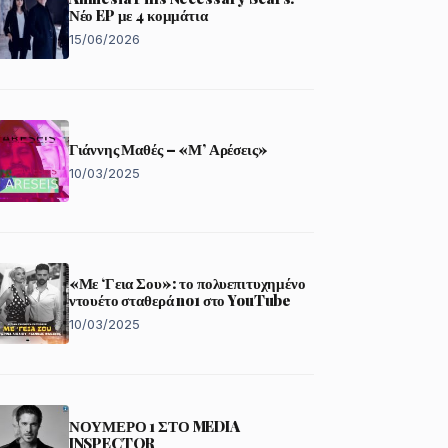
Νέο EP με 4 κομμάτια
15/06/2026
Γιάννης Μαθές – «Μ’ Αρέσεις»
10/03/2025
«Με ‘Γεια Σου»: το πολυεπιτυχημένο
ντουέτο σταθερά no1 στο YouTube
10/03/2025
ΝΟΥΜΕΡΟ 1 ΣΤΟ MEDIA
INSPECTOR