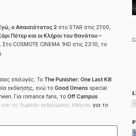
Εγώ, ο Απαισιότατος 2
στο STAR στις 21:00,
Χάρι Πότερ και οι Κλήροι του Θανάτου –
C
t. Στο COSMOTE CINEMA 1HD στις 23:10, το
.
ιες επιλογές. Το
The Punisher: One Last Kill
ρία εκδίκησης, ενώ το
Good Omens
special
L
heen. Για romance fans, το
Off Campus
ε και τις δωρεάν εκδηλώσεις Αθήνας
για το
N
r
P