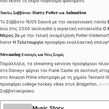
που έκανε τη σειρά παγκόσμιο φαινόμενο.
Ταινίες Σαββάτου: Harry Potter και Animation
Το Σάββατο 16/05 ξεκινά με την οικογενειακή ταινία
ενώ στις 23:00 ακολουθεί η εκρηκτική κατακλείδα
Ο 
Μέρος 2ο
με την τελική αναμέτρηση Potter-Voldemor
horror
Η Τελετουργία
προσφέρει εναλλακτική επιλογή
Streaming Επιλογές και Νέες Σειρές
Παράλληλα, τα streaming services προσφέρουν πλούσ
στο Disney+ φέρνει τον Frank Castle σε σκοτεινή ιστο
στο Amazon Prime επιστρέφει με τη χημεία Tennant-S
προσφέρει college hockey vibes στυλ Bridgerton.
Δείτ
Σαββατοκύριακο.
Music Story