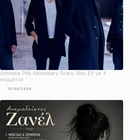
Amnesia Pills Necessary Scars: Νέο EP με 4
κομμάτια
15/06/2026