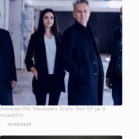
Amnesia Pills Necessary Scars: Νέο EP με 4
κομμάτια
15/06/2026