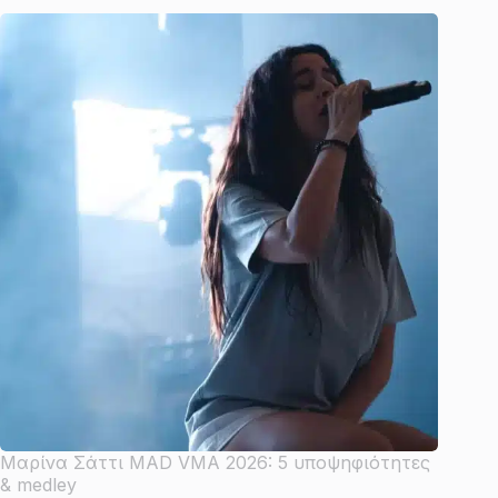
Μαρίνα Σάττι MAD VMA 2026: 5 υποψηφιότητες
& medley