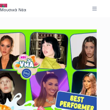
Μετάβαση
στο
Μουσικά Νέα
περιεχόμενο