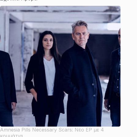
Amnesia Pills Necessary Scars: Νέο EP με 4
κομμάτια