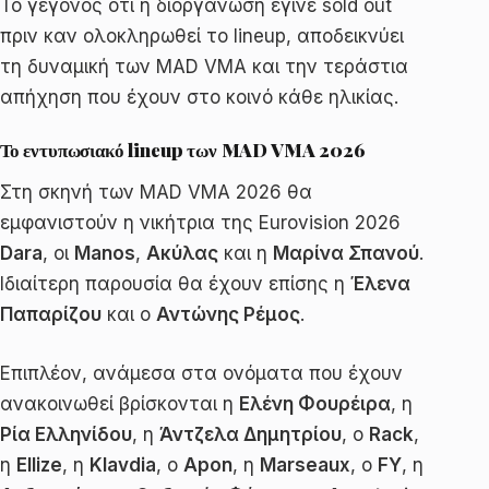
Το γεγονός ότι η διοργάνωση έγινε sold out
πριν καν ολοκληρωθεί το lineup, αποδεικνύει
τη δυναμική των MAD VMA και την τεράστια
απήχηση που έχουν στο κοινό κάθε ηλικίας.
Το εντυπωσιακό lineup των MAD VMA 2026
Στη σκηνή των MAD VMA 2026 θα
εμφανιστούν η νικήτρια της Eurovision 2026
Dara
, οι
Manos
,
Ακύλας
και η
Μαρίνα Σπανού
.
Ιδιαίτερη παρουσία θα έχουν επίσης η
Έλενα
Παπαρίζου
και ο
Αντώνης Ρέμος
.
Επιπλέον, ανάμεσα στα ονόματα που έχουν
ανακοινωθεί βρίσκονται η
Ελένη Φουρέιρα
, η
Ρία Ελληνίδου
, η
Άντζελα Δημητρίου
, ο
Rack
,
η
Ellize
, η
Klavdia
, ο
Apon
, η
Marseaux
, ο
FY
, η