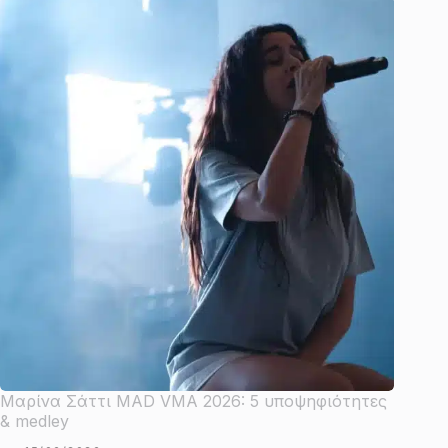
Μαρίνα Σάττι MAD VMA 2026: 5 υποψηφιότητες
& medley