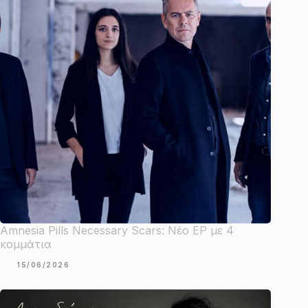
Amnesia Pills Necessary Scars: Νέο EP με 4
κομμάτια
15/06/2026