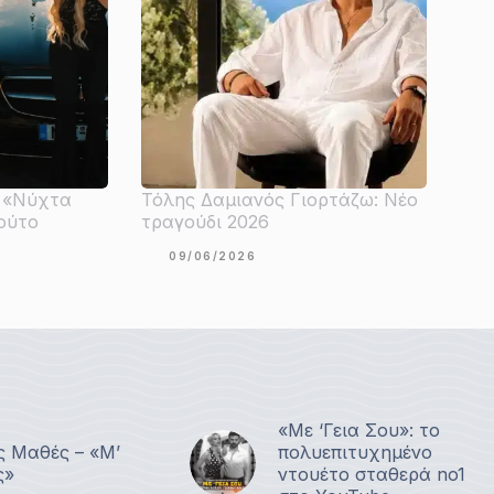
 «Νύχτα
Τόλης Δαμιανός Γιορτάζω: Νέο
ούτο
τραγούδι 2026
09/06/2026
«Με ‘Γεια Σου»: το
ς Μαθές – «Μ’
πολυεπιτυχημένο
ς»
ντουέτο σταθερά no1