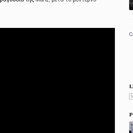
C
L
N
r
P