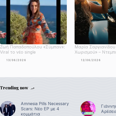
Ζωή Παπαδοπούλου «Σύμπαν»:
Μαρία Σαργιανίδου
Viral το νέο single
Χωρισμού» – Ντεμπ
13/06/2026
12/06/2026
Trending now
Amnesia Pills Necessary
Γιάννη
Scars: Νέο EP με 4
Αρέσει
κομμάτια