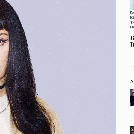
B
B
T
H
B
D
0
Δ