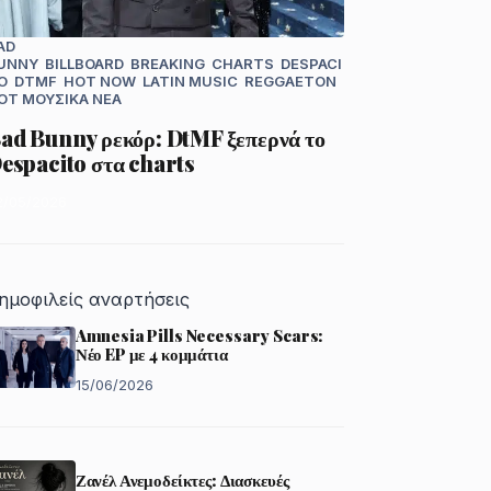
AD
UNNY
BILLBOARD
BREAKING
CHARTS
DESPACI
O
DTMF
HOT NOW
LATIN MUSIC
REGGAETON
OT
ΜΟΥΣΙΚΆ ΝΈΑ
ad Bunny ρεκόρ: DtMF ξεπερνά το
espacito στα charts
2/05/2026
ημοφιλείς αναρτήσεις
Amnesia Pills Necessary Scars:
Νέο EP με 4 κομμάτια
15/06/2026
Ζανέλ Ανεμοδείκτες: Διασκευές