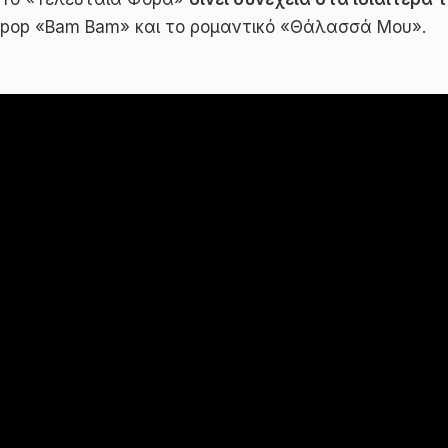
pop «Bam Bam» και το ρομαντικό «Θάλασσά Μου».