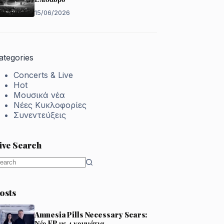
15/06/2026
ategories
Concerts & Live
Hot
Μουσικά νέα
Νέες Κυκλοφορίες
Συνεντεύξεις
ive Search
o
esults
osts
Amnesia Pills Necessary Scars:
Νέο EP με 4 κομμάτια