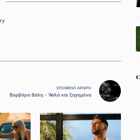
ry
0
C
ΕΠΌΜΕΝΟ
ΆΡΘΡΟ
Βαρβάρα Βάλη - 'Απλά και ξηγημένα