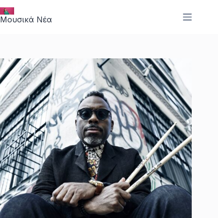
Μετάβαση
στο
Μουσικά Νέα
περιεχόμενο