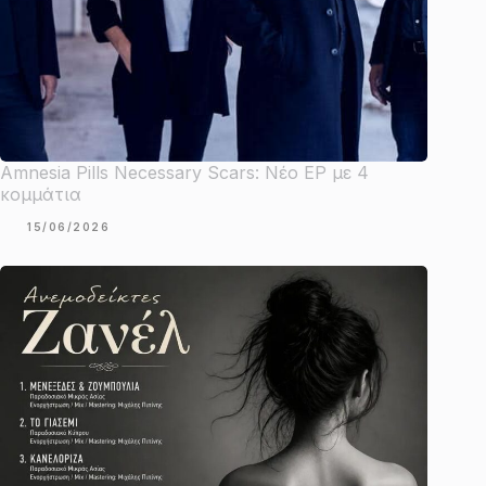
Amnesia Pills Necessary Scars: Νέο EP με 4
κομμάτια
15/06/2026