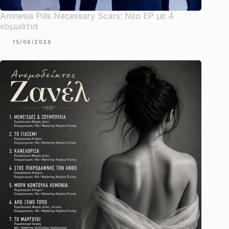
Amnesia Pills Necessary Scars: Νέο EP με 4
κομμάτια
15/06/2026