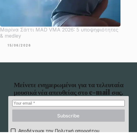
Μαρίνα Σάττι MAD VMA 2026: 5 υποψηφιότητες
& medley
15/06/2026
Μείνετε ενημερωμένοι για τα τελευταία
μουσικά νέα απευθείας στο e-mail σας.
Subscribe
Αποδέχομαι την Πολιτική απορρήτου