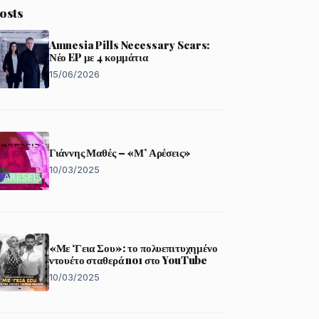
osts
Amnesia Pills Necessary Scars:
Νέο EP με 4 κομμάτια
15/06/2026
Γιάννης Μαθές – «Μ’ Αρέσεις»
10/03/2025
«Με ‘Γεια Σου»: το πολυεπιτυχημένο
ντουέτο σταθερά no1 στο YouTube
10/03/2025