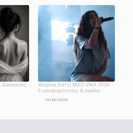
: Διασκευές
Μαρίνα Σάττι MAD VMA 2026:
5 υποψηφιότητες & medley
15/06/2026