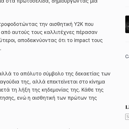
σία στα πρωτοσέλιδα, δημιουργώντας μια
, τροφοδοτώντας την αισθητική Y2K που
οί από αυτούς τους καλλιτέχνες πέρασαν
τεροι, αποδεικνύοντας ότι το impact τους
.
C
, αλλά το απόλυτο σύμβολο της δεκαετίας των
ραγούδια της, αλλά επεκτείνεται στο κίνημα
μετά τη λήξη της κηδεμονίας της. Κάθε της
ήτησης, ενώ η αισθητική των πρώτων της
L
N
r