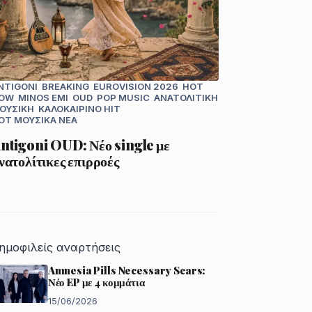
NTIGONI
BREAKING
EUROVISION 2026
HOT
OW
MINOS EMI
OUD
POP MUSIC
ΑΝΑΤΟΛΊΤΙΚΗ
ΟΥΣΙΚΉ
ΚΑΛΟΚΑΙΡΙΝΌ HIT
OT
ΜΟΥΣΙΚΆ ΝΈΑ
ntigoni OUD: Νέο single με
νατολίτικες επιρροές
2/06/2026
ημοφιλείς αναρτήσεις
Amnesia Pills Necessary Scars:
Νέο EP με 4 κομμάτια
15/06/2026