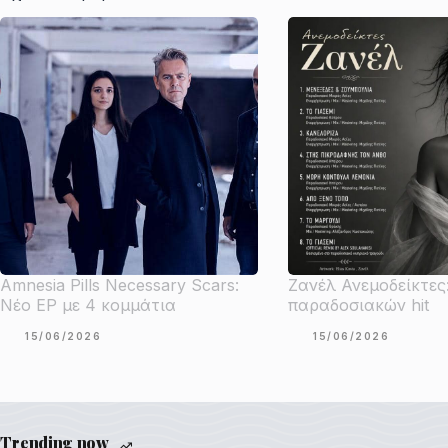
Amnesia Pills Necessary Scars:
Ζανέλ Ανεμοδείκτες
Νέο EP με 4 κομμάτια
παραδοσιακών hit
15/06/2026
15/06/2026
Trending now