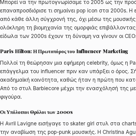
Μπορεί να την πρωτογνωρίσαμε το 2005 ως την προσ
επαναπροσδιόρισε τι σημαίνει pop icon στα 2000s. Η 
από κάθε άλλη σύγχρονή της, όχι μέσω της μουσικής
ολόκληρη τη βιομηχανία της ομορφιάς επιβάλλοντας
είδωλα των 2000s έχουν τη δύναμη να γίνουν οι CEO
Paris Hilton: Η Πρωτοπόρος του Influencer Marketing
Πολλοί τη θεώρησαν μια εφήμερη celebrity, όμως η Par
επάγγελμα του influencer πριν καν υπάρξει ο όρος. 
ακαδημαϊκή κοινότητα, καθώς ήταν η πρώτη που κατ
Από το στυλ Barbiecore μέχρι την ενασχόλησή της με
φιγούρα.
Οι Υπόλοιποι Θρύλοι των 2000s
Η Avril Lavigne εισήγαγε το skater girl στυλ στα char
την αναβίωση της pop-punk μουσικής. Η Christina Agui