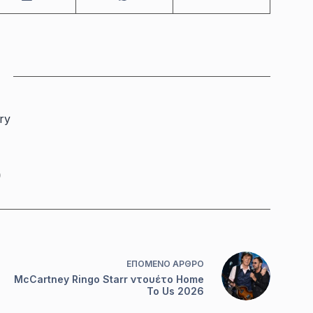
ry
0
ΕΠΌΜΕΝΟ
ΆΡΘΡΟ
McCartney Ringo Starr ντουέτο Home
To Us 2026