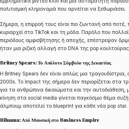
εμβληματικά βίντεο κλιπ και μια ασταμάτητη παρου
πολιτισμική κληρονομιά που αρνείται να ξεθωριάσει.
Σήμερα, η επιρροή τους είναι πιο ζωντανή από ποτέ
κυριαρχεί στο TikTok και τη μόδα. Παρόλο που πολλ
περιόδους αμφισβήτησης ή αποχής, επέστρεψαν δριμύ
ήταν μια ριζική αλλαγή στο DNA της pop κουλτούρας
Britney Spears: Το Απόλυτο Σύμβολο της Δεκαετίας
Η Britney Spears δεν είναι απλώς μια τραγουδίστρια
2000s. Το impact της σήμερα δεν περιορίζεται στα τ
για τα ανθρώπινα δικαιώματα και την αυτοδιάθεση, 
κίνηση στα social media γίνεται παγκόσμιο θέμα συζ
άλμπουμ αποτελεί το blueprint για κάθε νέα pop star.
Rihanna: Από Μουσική στο Business Empire