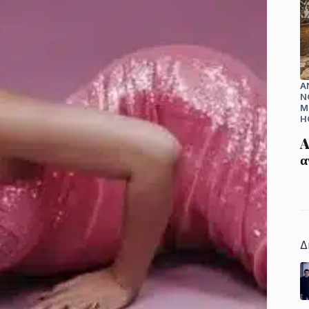
A
N
Μ
H
A
α
1
Δ