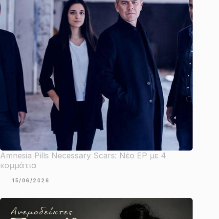
Amnesia Pills Necessary Scars: Νέο EP με 4
κομμάτια
15/06/2026