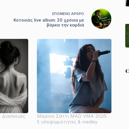
ΕΠΌΜΕΝΟ
ΆΡΘΡΟ
Κοτονιάς live album: 20 χρόνια με
βάρκα την καρδιά
C
: Διασκευές
Μαρίνα Σάττι MAD VMA 2026:
5 υποψηφιότητες & medley