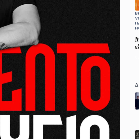
B
V
Π
H
M
ε
0
Δ