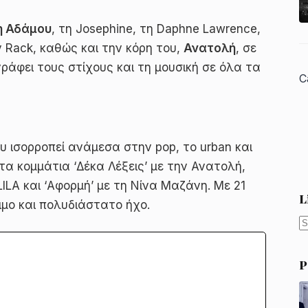
η Αδάμου
, τη Josephine, τη Daphne Lawrence,
ον Rack, καθώς και την κόρη του,
Ανατολή
, σε
γράφει τους στίχους και τη μουσική σε όλα τα
C
 ισορροπεί ανάμεσα στην pop, το urban και
 τα κομμάτια ‘Δέκα Λέξεις’ με την Ανατολή,
LILA και ‘Αφορμή’ με τη Νίνα Μαζάνη. Με 21
L
ιμο και πολυδιάστατο ήχο.
N
r
P