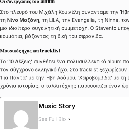
Οι συνεργασίες του album
Στο πλευρό του Μιχάλη Κουινέλη συναντάμε την
Ήβ
τη
Νίνα Μαζάνη
, τη LILA, την Evangelia, τη Ninna, τ
μια ιδιαίτερα συγκινητική συμμετοχή. Ο Stavento υπο
κομμάτια, βάζοντας τη δική του σφραγίδα.
Μουσικός ήχος και tracklist
Το
’10 Λέξεις’
συνθέτει ένα πολυσυλλεκτικό album που
τον σύγχρονο ελληνικό ήχο. Στο tracklist ξεχωρίζουν
‘Για Πάντα’ με την Ήβη Αδάμου, ‘Χειροβομβίδα’ με τη 
χρόνια ιστορίας, ο καλλιτέχνης παρουσιάζει έναν ώρ
Music Story
See Full Bio