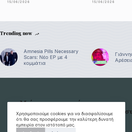
15/06/2026
15/06/2026
Trending now
Amnesia Pills Necessary
Γιάννη
Scars: Νέο EP με 4
Αρέσει
κομμάτια
Μείνετε ενημερωμένοι για τα
τελευταία μουσικά νέα απευθείας σ
Χρησιμοποιούμε cookies για να διασφαλίσουμε
e-mail σας.
ότι θα σας προσφέρουμε την καλύτερη δυνατή
εμπειρία στον ιστότοπό μας.