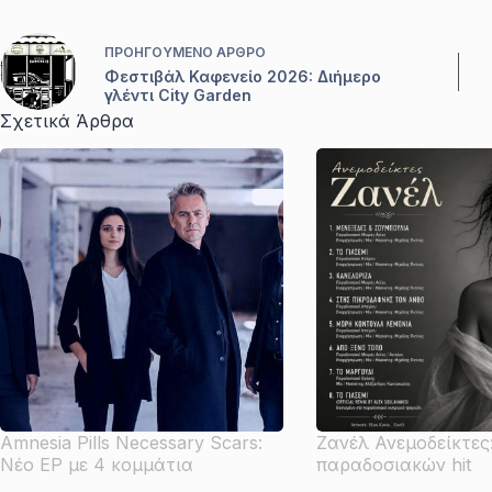
ΠΡΟΗΓΟΎΜΕΝΟ
ΆΡΘΡΟ
Φεστιβάλ Καφενείο 2026: Διήμερο
γλέντι City Garden
Σχετικά Άρθρα
Amnesia Pills Necessary Scars:
Ζανέλ Ανεμοδείκτες
Νέο EP με 4 κομμάτια
παραδοσιακών hit