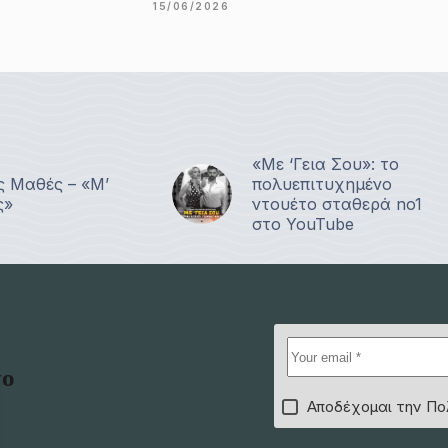
15/06/2026
«Με ‘Γεια Σου»: το
ς Μαθές – «Μ’
πολυεπιτυχημένο
ς»
ντουέτο σταθερά no1
στο YouTube
το
Αποδέχομαι την Πο