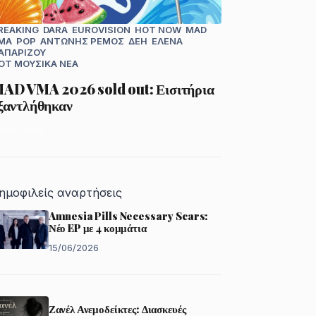
REAKING
DARA
EUROVISION
HOT NOW
MAD
MA
POP
ΑΝΤΏΝΗΣ ΡΈΜΟΣ
ΔΕΗ
ΈΛΕΝΑ
ΑΠΑΡΊΖΟΥ
OT
ΜΟΥΣΙΚΆ ΝΈΑ
AD VMA 2026 sold out: Εισιτήρια
ξαντλήθηκαν
8/06/2026
ημοφιλείς αναρτήσεις
Amnesia Pills Necessary Scars:
Νέο EP με 4 κομμάτια
15/06/2026
Ζανέλ Ανεμοδείκτες: Διασκευές