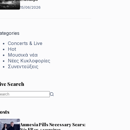
15/06/2026
ategories
Concerts & Live
Hot
Μουσικά νέα
Νέες Κυκλοφορίες
Συνεντεύξεις
ive Search
o
esults
osts
Amnesia Pills Necessary Scars:
Νέο EP με 4 κομμάτια