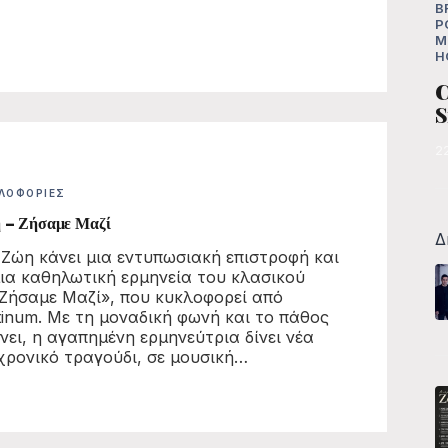
B
P
Μ
H
C
S
2
ΛΟΦΟΡΊΕΣ
 – Ζήσαμε Μαζί
Δ
Ζώη κάνει μια εντυπωσιακή επιστροφή και
μια καθηλωτική ερμηνεία του κλασικού
«Ζήσαμε Μαζί», που κυκλοφορεί από
atinum. Με τη μοναδική φωνή και το πάθος
νει, η αγαπημένη ερμηνεύτρια δίνει νέα
χρονικό τραγούδι, σε μουσική…