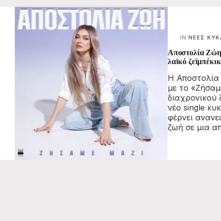
IN
ΝΈΕΣ ΚΥΚ
Αποστολία Ζώη 
λαϊκό ζεϊμπέκι
Η Αποστολία 
με το «Ζήσαμ
διαχρονικού 
νέο single κυ
φέρνει ανανε
ζωή σε μια α