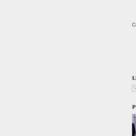
C
L
N
r
P