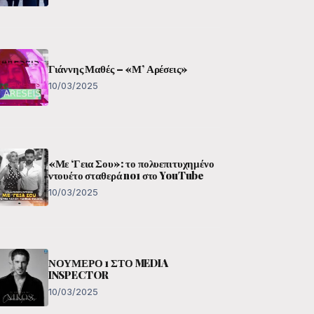
Γιάννης Μαθές – «Μ’ Αρέσεις»
10/03/2025
«Με ‘Γεια Σου»: το πολυεπιτυχημένο
ντουέτο σταθερά no1 στο YouTube
10/03/2025
ΝΟΥΜΕΡΟ 1 ΣΤΟ MEDIA
INSPECTOR
10/03/2025