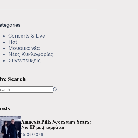
ategories
Concerts & Live
Hot
Μουσικά νέα
Νέες Κυκλοφορίες
Συνεντεύξεις
ive Search
o
esults
osts
Amnesia Pills Necessary Scars:
Νέο EP με 4 κομμάτια
15/06/2026