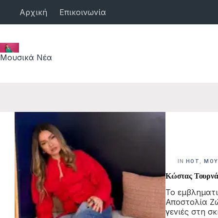
Μετάβαση
Αρχική
Επικοινωνία
στο
περιεχόμενο
Μουσικά Νέα
IN
HOT
,
ΜΟΥ
Κώστας Τουρν
Το εμβληματι
Αποστολία Ζ
γενιές στη σκ