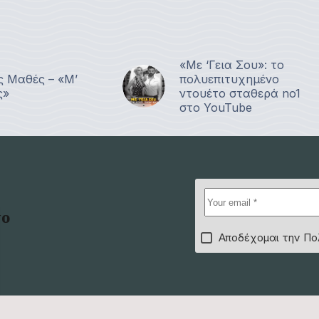
«Με ‘Γεια Σου»: το
ς Μαθές – «Μ’
πολυεπιτυχημένο
ς»
ντουέτο σταθερά no1
στο YouTube
το
Αποδέχομαι την Πο