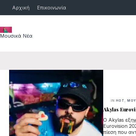
Μετάβαση
Αρχική
Επικοινωνία
στο
περιεχόμενο
Μουσικά Νέα
IN
HOT
,
ΜΟΥ
Akylas Eurovi
Ο Akylas εξη
Eurovision 2
πίεση που αν