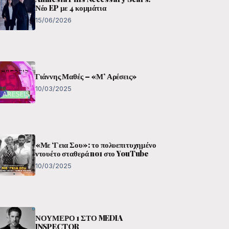
Νέο EP με 4 κομμάτια
15/06/2026
Γιάννης Μαθές – «Μ’ Αρέσεις»
10/03/2025
«Με ‘Γεια Σου»: το πολυεπιτυχημένο
ντουέτο σταθερά no1 στο YouTube
10/03/2025
ΝΟΥΜΕΡΟ 1 ΣΤΟ MEDIA
INSPECTOR