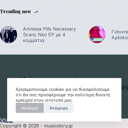
Trending now
Amnesia Pills Necessary
Γιάννη
Scars: Νέο EP με 4
Αρέσει
κομμάτια
Μείνετε ενημερωμένοι για τα
τελευταία μουσικά νέα απευθείας σ
Χρησιμοποιούμε cookies για να διασφαλίσουμε
e-mail σας.
ότι θα σας προσφέρουμε την καλύτερη δυνατή
εμπειρία στον ιστότοπό μας.
Αποδοχή
Απόρριψη
Copyright © 2026 - musicstory.gr