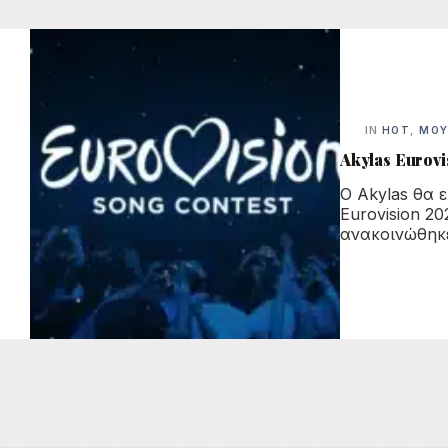
IN
HOT
,
ΜΟΥ
Akylas Eurovis
Ο Akylas θα 
Eurovision 20
ανακοινώθηκε