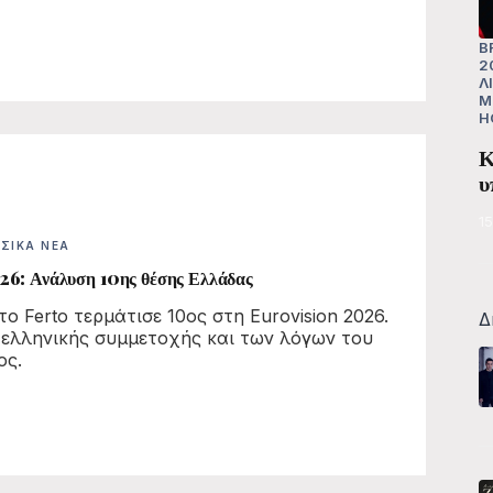
B
2
Λ
Μ
H
Κ
υ
1
ΣΙΚΆ ΝΈΑ
26: Ανάλυση 10ης θέσης Ελλάδας
ο Ferto τερμάτισε 10ος στη Eurovision 2026.
Δ
ελληνικής συμμετοχής και των λόγων του
ος.