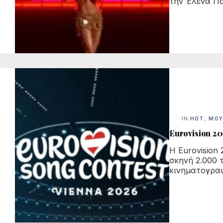
την Έλενα Πα
IN
HOT
,
ΜΟΥ
Eurovision 202
Η Eurovision
σκηνή 2.000 
κινηματογραφ