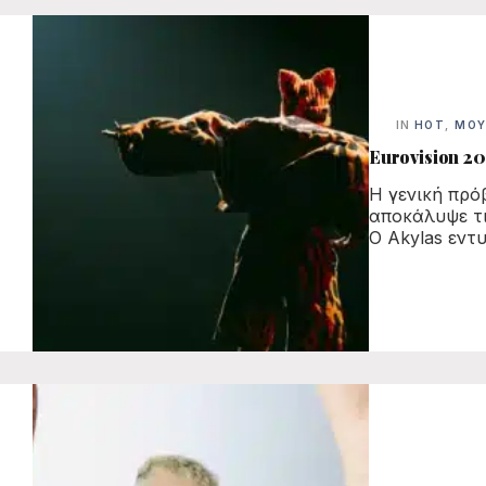
IN
HOT
,
ΜΟΥ
Eurovision 202
Η γενική πρό
αποκάλυψε τι
Ο Akylas εντ