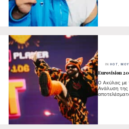
IN
HOT
,
ΜΟΥ
Eurovision 20
Ο Ακύλας με τ
Ανάλυση της 
αποτελέσματ