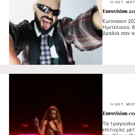
IN
HOT
,
ΜΟΥ
Eurovision 202
Eurovision 20
Ημιτελικού. 
βραδιά σαν α
IN
HOT
,
ΜΟΥ
Eurovision επι
Τα τραγούδια
επιτυχίες με