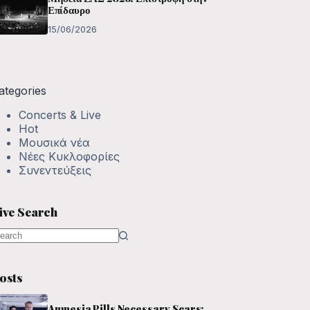
Επίδαυρο
15/06/2026
ategories
Concerts & Live
Hot
Μουσικά νέα
Νέες Κυκλοφορίες
Συνεντεύξεις
ive Search
o
esults
osts
Amnesia Pills Necessary Scars: