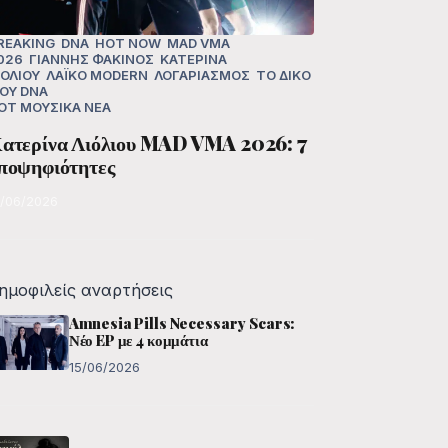
REAKING
DNA
HOT NOW
MAD VMA
026
ΓΙΆΝΝΗΣ ΦΑΚΊΝΟΣ
ΚΑΤΕΡΊΝΑ
ΙΌΛΙΟΥ
ΛΑΪΚΌ MODERN
ΛΟΓΑΡΙΑΣΜΌΣ
ΤΟ ΔΙΚΌ
ΟΥ DNA
OT
ΜΟΥΣΙΚΆ ΝΈΑ
ατερίνα Λιόλιου MAD VMA 2026: 7
ποψηφιότητες
5/06/2026
ημοφιλείς αναρτήσεις
Amnesia Pills Necessary Scars:
Νέο EP με 4 κομμάτια
15/06/2026