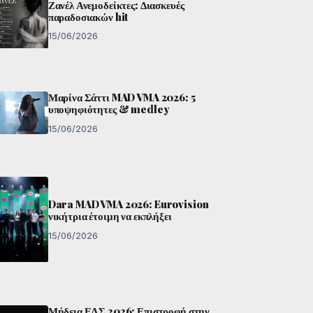
Ζανέλ Ανεμοδείκτες: Διασκευές
παραδοσιακών hit
15/06/2026
Μαρίνα Σάττι MAD VMA 2026: 5
υποψηφιότητες & medley
15/06/2026
Dara MAD VMA 2026: Eurovision
νικήτρια έτοιμη να εκπλήξει
15/06/2026
Μήδεια ΕΛΣ 2026: Επιστροφή στην