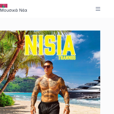
Μετάβαση
στο
Μουσικά Νέα
περιεχόμενο