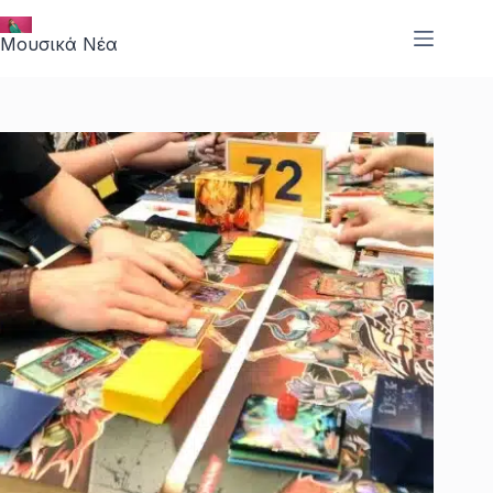
Μετάβαση
στο
Μουσικά Νέα
περιεχόμενο