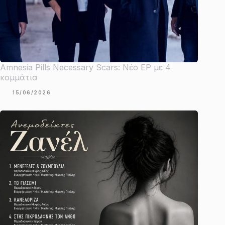
Amnesia Pills Necessary Scars: Νέο EP με 4
κομμάτια
15/06/2026