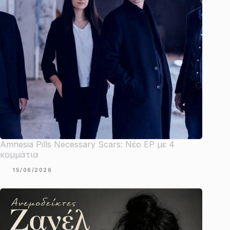
Amnesia Pills Necessary Scars: Νέο EP με 4
κομμάτια
15/06/2026